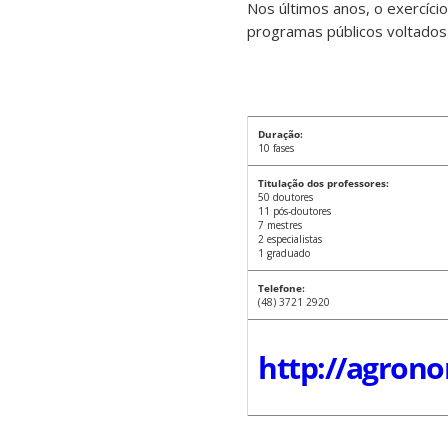
Nos últimos anos, o exercíc
programas públicos voltados à
Duração:
10 fases
Titulação dos professores:
50 doutores
11 pós-doutores
7 mestres
2 especialistas
1 graduado
Telefone:
(48) 3721 2920
http://agrono