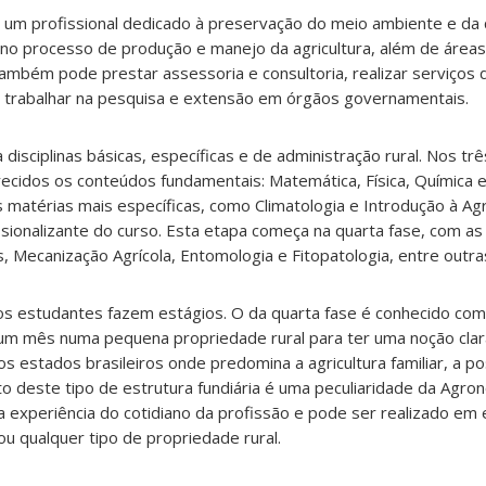
um profissional dedicado à preservação do meio ambiente e da 
a no processo de produção e manejo da agricultura, além de áreas
ambém pode prestar assessoria e consultoria, realizar serviços 
 e trabalhar na pesquisa e extensão em órgãos governamentais.
isciplinas básicas, específicas e de administração rural. Nos tr
cidos os conteúdos fundamentais: Matemática, Física, Química e 
 matérias mais específicas, como Climatologia e Introdução à Ag
sionalizante do curso. Esta etapa começa na quarta fase, com as 
, Mecanização Agrícola, Entomologia e Fitopatologia, entre outra
 os estudantes fazem estágios. O da quarta fase é conhecido com
a um mês numa pequena propriedade rural para ter uma noção clar
 estados brasileiros onde predomina a agricultura familiar, a po
o deste tipo de estrutura fundiária é uma peculiaridade da Agro
a experiência do cotidiano da profissão e pode ser realizado em
ou qualquer tipo de propriedade rural.