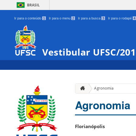
BRASIL
Ir para o conteúdo
1
Ir para o menu
2
Ir para a busca
3
Ir para o rodapé
4
Vestibular UFSC/20
Agronomia
Agronomia
Florianópolis