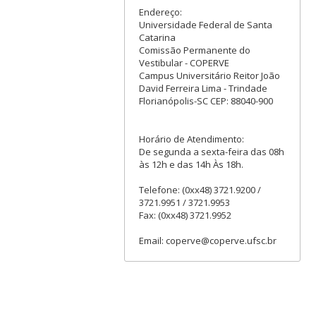
Endereço:
Universidade Federal de Santa
Catarina
Comissão Permanente do
Vestibular - COPERVE
Campus Universitário Reitor João
David Ferreira Lima - Trindade
Florianópolis-SC CEP: 88040-900
Horário de Atendimento:
De segunda a sexta-feira das 08h
às 12h e das 14h Às 18h.
Telefone: (0xx48) 3721.9200 /
3721.9951 / 3721.9953
Fax: (0xx48) 3721.9952
Email: coperve@coperve.ufsc.br