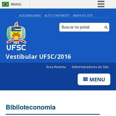
BRASIL
Simplifique!
ACESSIBILIDADE
ALTO CONTRASTE
MAPA DO SITE
Comunica BR
Participe
Acesso à informação
Legislação
Vestibular UFSC/2016
Canais
Área Restrita
Administradores do Site
MENU
Biblioteconomia