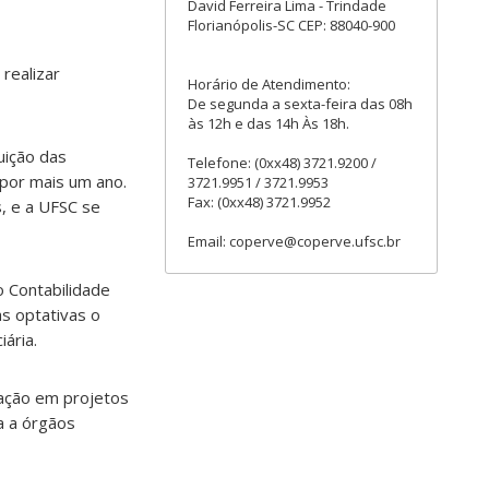
David Ferreira Lima - Trindade
Florianópolis-SC CEP: 88040-900
realizar
Horário de Atendimento:
De segunda a sexta-feira das 08h
às 12h e das 14h Às 18h.
uição das
Telefone: (0xx48) 3721.9200 /
 por mais um ano.
3721.9951 / 3721.9953
Fax: (0xx48) 3721.9952
, e a UFSC se
Email: coperve@coperve.ufsc.br
o Contabilidade
as optativas o
ária.
pação em projetos
a a órgãos