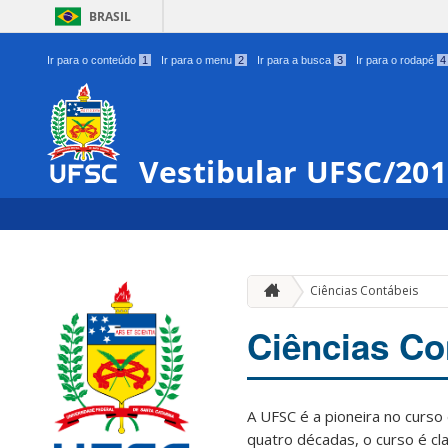
BRASIL
Ir para o conteúdo
1
Ir para o menu
2
Ir para a busca
3
Ir para o rodapé
4
Vestibular UFSC/20
Ciências Contábeis
Ciências Co
A UFSC é a pioneira no curso
quatro décadas, o curso é cl