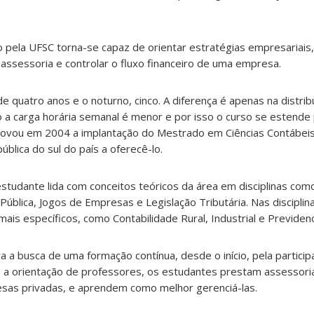
o pela UFSC torna-se capaz de orientar estratégias empresariais, 
r assessoria e controlar o fluxo financeiro de uma empresa.
e quatro anos e o noturno, cinco. A diferença é apenas na distrib
 a carga horária semanal é menor e por isso o curso se estende
rovou em 2004 a implantação do Mestrado em Ciências Contábeis
pública do sul do país a oferecê-lo.
studante lida com conceitos teóricos da área em disciplinas com
e Pública, Jogos de Empresas e Legislação Tributária. Nas disciplin
is específicos, como Contabilidade Rural, Industrial e Previdenci
a busca de uma formação contínua, desde o início, pela partici
b a orientação de professores, os estudantes prestam assessori
esas privadas, e aprendem como melhor gerenciá-las.