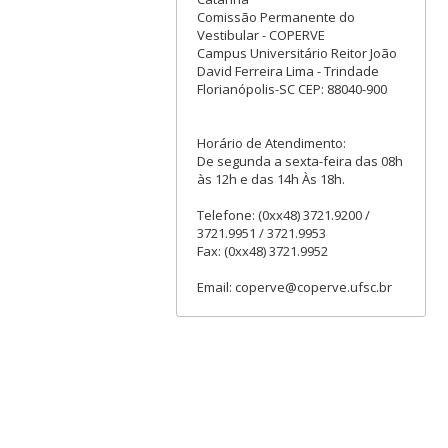
Comissão Permanente do
Vestibular - COPERVE
Campus Universitário Reitor João
David Ferreira Lima - Trindade
Florianópolis-SC CEP: 88040-900
Horário de Atendimento:
De segunda a sexta-feira das 08h
às 12h e das 14h Às 18h.
Telefone: (0xx48) 3721.9200 /
3721.9951 / 3721.9953
Fax: (0xx48) 3721.9952
Email: coperve@coperve.ufsc.br