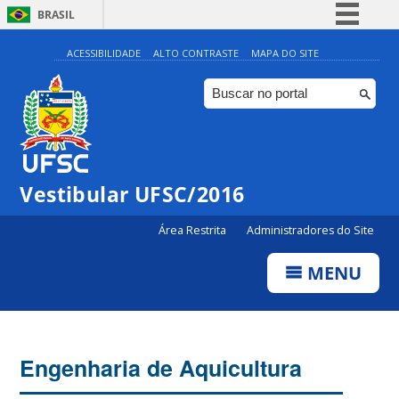
BRASIL
Simplifique!
ACESSIBILIDADE
ALTO CONTRASTE
MAPA DO SITE
Comunica BR
Participe
Acesso à informação
Legislação
Vestibular UFSC/2016
Canais
Área Restrita
Administradores do Site
MENU
Engenharia de Aquicultura