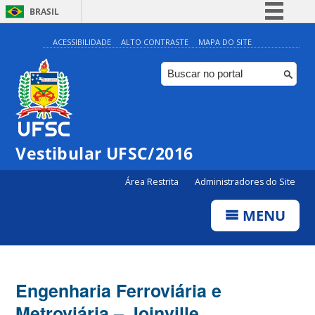
BRASIL
Simplifique!
ACESSIBILIDADE
ALTO CONTRASTE
MAPA DO SITE
Comunica BR
Participe
Acesso à informação
Legislação
Vestibular UFSC/2016
Canais
Área Restrita
Administradores do Site
MENU
Engenharia Ferroviária e
Metroviária – Joinville