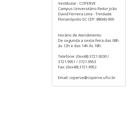
Vestibular - COPERVE
Campus Universitário Reitor João
David Ferreira Lima - Trindade
Florianópolis-SC CEP: 88040-900
Horário de Atendimento:
De segunda a sexta-feira das 08h
às 12h e das 14h Às 18h.
Telefone: (0xx48) 3721.9200 /
3721.9951 / 3721.9953
Fax: (0xx48) 3721.9952
Email: coperve@coperve.ufsc.br