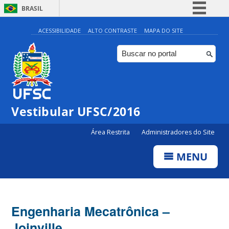
BRASIL
Simplifique!
ACESSIBILIDADE
ALTO CONTRASTE
MAPA DO SITE
Comunica BR
Participe
Acesso à informação
Legislação
Vestibular UFSC/2016
Canais
Área Restrita
Administradores do Site
MENU
Engenharia Mecatrônica –
Joinville