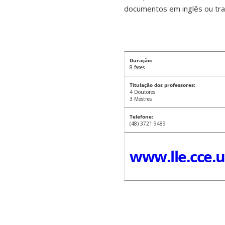
documentos em inglês ou trad
Duração:
8 fases
Titulação dos professores:
4 Doutores
3 Mestres
Telefone:
(48) 3721 9489
www.lle.cce.u