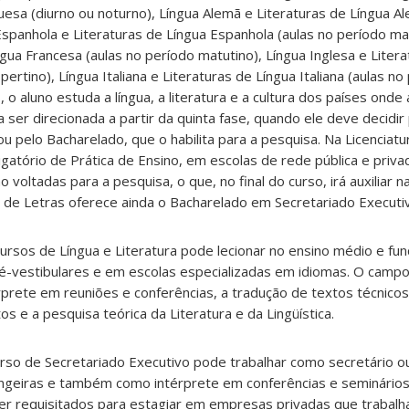
uesa (diurno ou noturno), Língua Alemã e Literaturas de Língua Al
Espanhola e Literaturas de Língua Espanhola (aulas no período mat
gua Francesa (aulas no período matutino), Língua Inglesa e Liter
ertino), Língua Italiana e Literaturas de Língua Italiana (aulas no
 o aluno estuda a língua, a literatura e a cultura dos países onde 
 ser direcionada a partir da quinta fase, quando ele deve decidir 
ou pelo Bacharelado, que o habilita para a pesquisa. Na Licenciatur
igatório de Prática de Ensino, em escolas de rede pública e priva
o voltadas para a pesquisa, o que, no final do curso, irá auxiliar 
a de Letras oferece ainda o Bacharelado em Secretariado Executiv
ursos de Língua e Literatura pode lecionar no ensino médio e fu
é-vestibulares e em escolas especializadas em idiomas. O campo
prete em reuniões e conferências, a tradução de textos técnicos e
s e a pesquisa teórica da Literatura e da Lingüística.
rso de Secretariado Executivo pode trabalhar como secretário o
ngeiras e também como intérprete em conferências e seminários
er requisitados para estagiar em empresas privadas que trabal