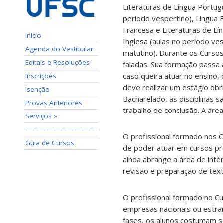
Literaturas de Língua Portug
período vespertino), Língua 
Francesa e Literaturas de Lín
Início
Inglesa (aulas no período vesp
Agenda do Vestibular
matutino). Durante os Cursos,
Editais e Resoluções
faladas. Sua formação passa a
caso queira atuar no ensino, 
Inscrições
deve realizar um estágio obr
Isenção
Bacharelado, as disciplinas sã
Provas Anteriores
trabalho de conclusão. A áre
Serviços »
——————————-
O profissional formado nos C
Guia de Cursos
de poder atuar em cursos pr
ainda abrange a área de intér
revisão e preparação de texto
O profissional formado no Cu
empresas nacionais ou estra
fases, os alunos costumam s