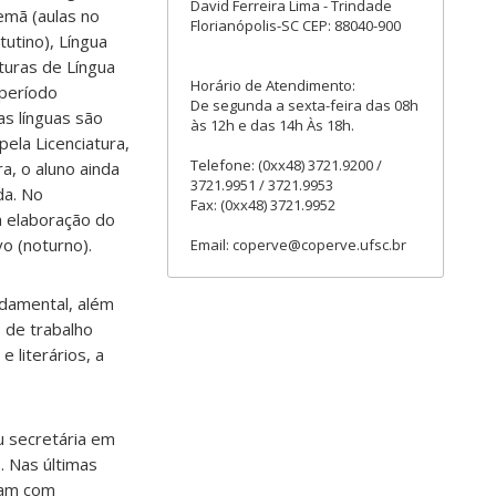
David Ferreira Lima - Trindade
emã (aulas no
Florianópolis-SC CEP: 88040-900
utino), Língua
aturas de Língua
Horário de Atendimento:
 período
De segunda a sexta-feira das 08h
as línguas são
às 12h e das 14h Às 18h.
pela Licenciatura,
Telefone: (0xx48) 3721.9200 /
a, o aluno ainda
3721.9951 / 3721.9953
da. No
Fax: (0xx48) 3721.9952
na elaboração do
o (noturno).
Email: coperve@coperve.ufsc.br
ndamental, além
 de trabalho
 literários, a
u secretária em
. Nas últimas
ham com