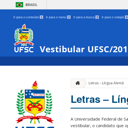
BRASIL
Ir para o conteúdo
1
Ir para o menu
2
Ir para a busca
3
Ir para o rodapé
4
Vestibular UFSC/20
Letras – Língua Alemã
Letras – Lí
A Universidade Federal de Sa
vestibular, o candidato que 