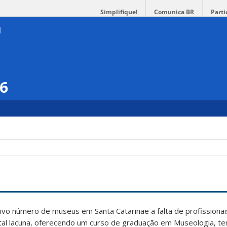
Simplifique!
Comunica BR
Parti
16
vo número de museus em Santa Catarinae a falta de profissionais
r tal lacuna, oferecendo um curso de graduação em Museologia, 