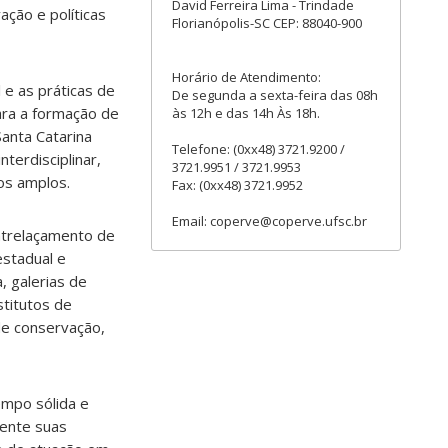
David Ferreira Lima - Trindade
ação e políticas
Florianópolis-SC CEP: 88040-900
Horário de Atendimento:
 e as práticas de
De segunda a sexta-feira das 08h
ara a formação de
às 12h e das 14h Às 18h.
Santa Catarina
Telefone: (0xx48) 3721.9200 /
terdisciplinar,
3721.9951 / 3721.9953
os amplos.
Fax: (0xx48) 3721.9952
Email: coperve@coperve.ufsc.br
entrelaçamento de
estadual e
, galerias de
stitutos de
de conservação,
mpo sólida e
mente suas