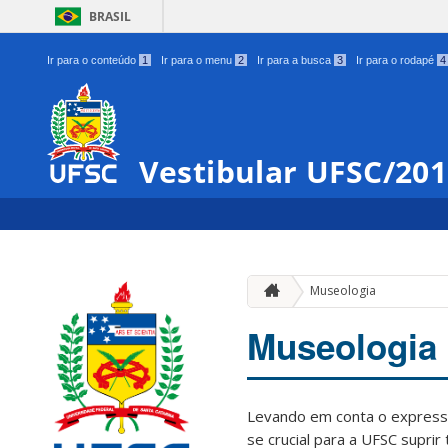
BRASIL
Ir para o conteúdo
1
Ir para o menu
2
Ir para a busca
3
Ir para o rodapé
4
Vestibular UFSC/20
Museologia
Museologia
Levando em conta o expressi
se crucial para a UFSC supri