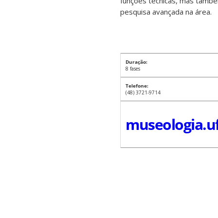
funções técnicas, mas també
pesquisa avançada na área.
Duração:
8 fases
Telefone:
(48) 3721-9714
museologia.uf