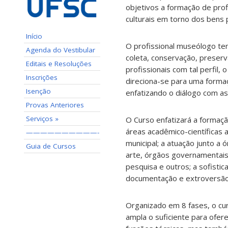
objetivos a formação de prof
culturais em torno dos bens p
Início
O profissional museólogo tem
Agenda do Vestibular
coleta, conservação, preserv
Editais e Resoluções
profissionais com tal perfil,
Inscrições
direciona-se para uma formaç
Isenção
enfatizando o diálogo com as
Provas Anteriores
Serviços »
O Curso enfatizará a formaçã
áreas acadêmico-científicas af
——————————-
municipal; a atuação junto a
Guia de Cursos
arte, órgãos governamentais l
pesquisa e outros; a sofist
documentação e extroversão
Organizado em 8 fases, o c
ampla o suficiente para ofe