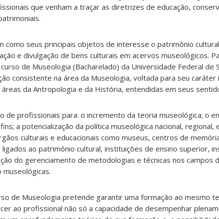
issionais que venham a traçar as diretrizes de educação, conserv
atrimoniais.
 como seus principais objetos de interesse o patrimônio cultural
ação e divulgação de bens culturais em acervos museológicos. P
 o curso de Museologia (Bacharelado) da Universidade Federal de 
ão consistente na área da Museologia, voltada para seu caráter in
 áreas da Antropologia e da História, entendidas em seus sentid
o de profissionais para: o incremento da teoria museológica; o 
ins; a potencialização da política museológica nacional, regional, 
 órgãos culturais e educacionais como museus, centros de memória
igados ao patrimônio cultural, instituições de ensino superior, in
icação do gerenciamento de metodologias e técnicas nos campos 
 museológicas.
urso de Museologia pretende garantir uma formação ao mesmo te
recer ao profissional não só a capacidade de desempenhar plena