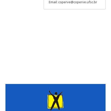
Email: coperve@coperve.ufsc.br