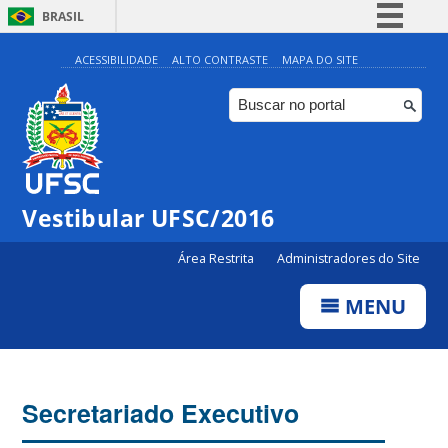
BRASIL
Simplifique!
ACESSIBILIDADE
ALTO CONTRASTE
MAPA DO SITE
Comunica BR
Participe
Acesso à informação
Legislação
Vestibular UFSC/2016
Canais
Área Restrita
Administradores do Site
MENU
Secretariado Executivo