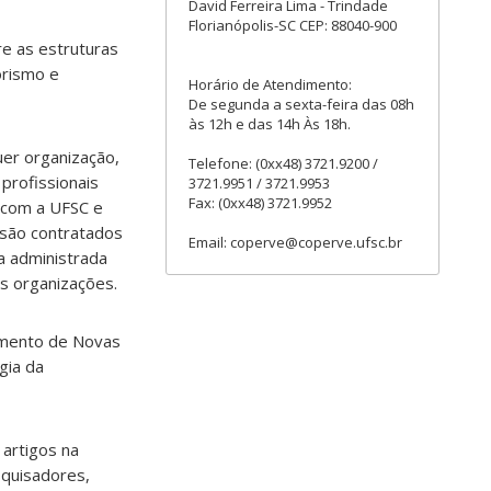
David Ferreira Lima - Trindade
Florianópolis-SC CEP: 88040-900
re as estruturas
orismo e
Horário de Atendimento:
De segunda a sexta-feira das 08h
às 12h e das 14h Às 18h.
uer organização,
Telefone: (0xx48) 3721.9200 /
profissionais
3721.9951 / 3721.9953
Fax: (0xx48) 3721.9952
 com a UFSC e
 são contratados
Email: coperve@coperve.ufsc.br
a administrada
as organizações.
imento de Novas
gia da
 artigos na
squisadores,