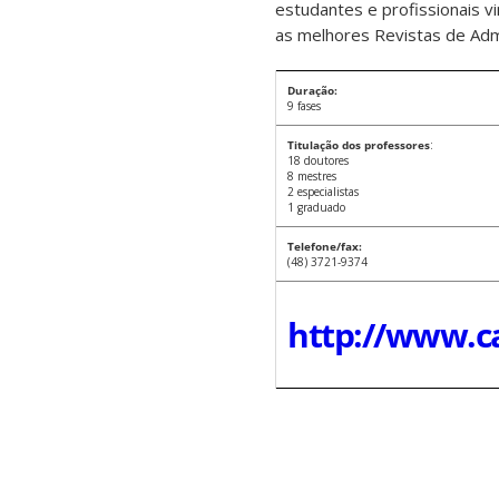
estudantes e profissionais v
as melhores Revistas de Adm
Duração:
9 fases
Titulação dos professores
:
18 doutores
8 mestres
2 especialistas
1 graduado
Telefone/fax:
(48) 3721-9374
http://www.ca