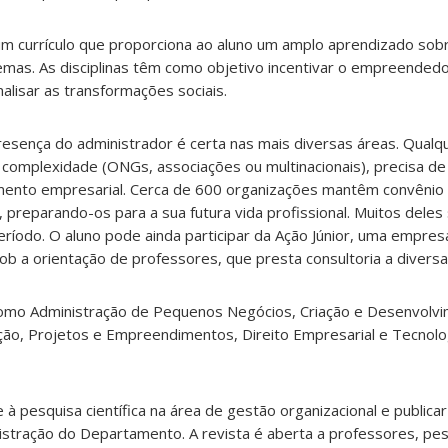
um currículo que proporciona ao aluno um amplo aprendizado sob
emas. As disciplinas têm como objetivo incentivar o empreended
alisar as transformações sociais.
esença do administrador é certa nas mais diversas áreas. Qualq
 complexidade (ONGs, associações ou multinacionais), precisa de 
mento empresarial. Cerca de 600 organizações mantêm convênio
 preparando-os para a sua futura vida profissional. Muitos deles
ríodo. O aluno pode ainda participar da Ação Júnior, uma empres
ob a orientação de professores, que presta consultoria a divers
 como Administração de Pequenos Negócios, Criação e Desenvolv
ão, Projetos e Empreendimentos, Direito Empresarial e Tecnolo
à pesquisa científica na área de gestão organizacional e publicar
istração do Departamento. A revista é aberta a professores, pe