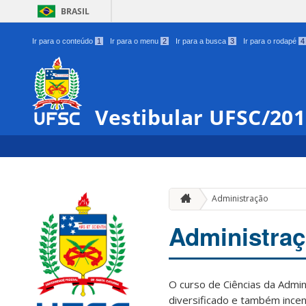
BRASIL
Ir para o conteúdo
1
Ir para o menu
2
Ir para a busca
3
Ir para o rodapé
4
Vestibular UFSC/20
Administração
Administra
O curso de Ciências da Admi
diversificado e também incent