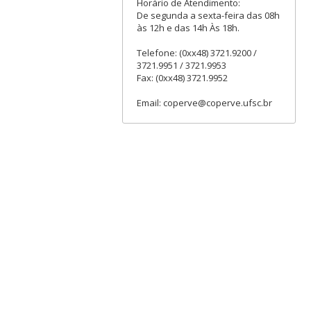
Horário de Atendimento:
De segunda a sexta-feira das 08h
às 12h e das 14h Às 18h.
Telefone: (0xx48) 3721.9200 /
3721.9951 / 3721.9953
Fax: (0xx48) 3721.9952
Email: coperve@coperve.ufsc.br