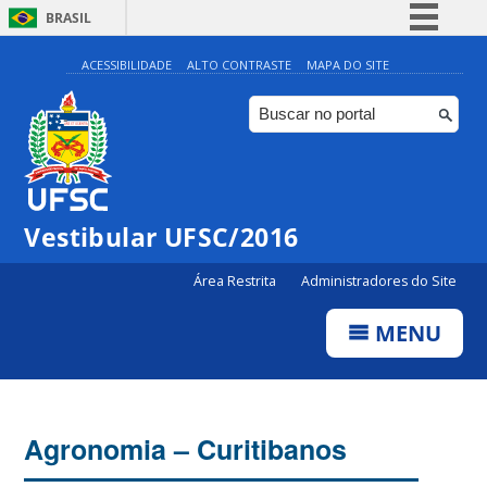
BRASIL
Simplifique!
ACESSIBILIDADE
ALTO CONTRASTE
MAPA DO SITE
Comunica BR
Participe
Acesso à informação
Legislação
Vestibular UFSC/2016
Canais
Área Restrita
Administradores do Site
MENU
Agronomia – Curitibanos