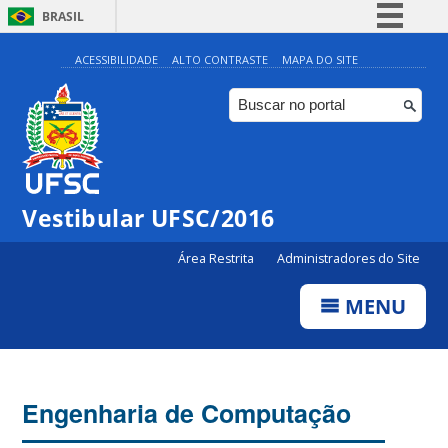
BRASIL
Simplifique!
ACESSIBILIDADE
ALTO CONTRASTE
MAPA DO SITE
Comunica BR
Participe
Acesso à informação
Legislação
Vestibular UFSC/2016
Canais
Área Restrita
Administradores do Site
MENU
Engenharia de Computação