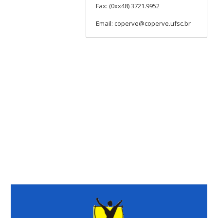
Fax: (0xx48) 3721.9952
Email: coperve@coperve.ufsc.br