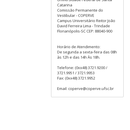
Catarina
Comissão Permanente do
Vestibular - COPERVE
Campus Universitário Reitor João
David Ferreira Lima - Trindade
Florianópolis-SC CEP: 88040-900
Horário de Atendimento:
De segunda a sexta-feira das 08h
às 12h e das 14h Às 18h.
Telefone: (0xx48) 3721.9200 /
3721.9951 / 3721.9953
Fax: (0xx48) 3721.9952
Email: coperve@coperve.ufsc.br