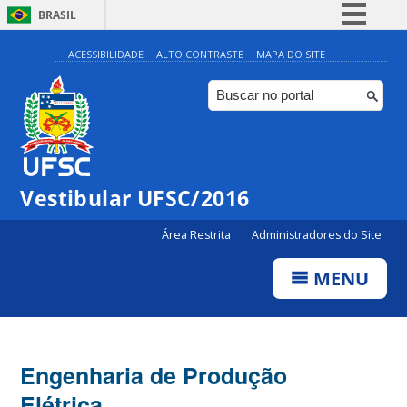
BRASIL
Simplifique!
ACESSIBILIDADE
ALTO CONTRASTE
MAPA DO SITE
Comunica BR
Participe
Acesso à informação
Legislação
Vestibular UFSC/2016
Canais
Área Restrita
Administradores do Site
MENU
Engenharia de Produção
Elétrica