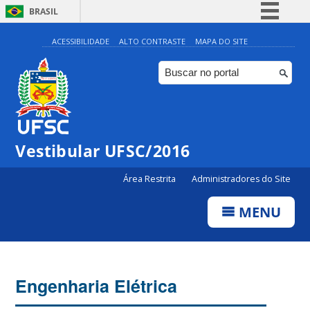
BRASIL
Simplifique!
ACESSIBILIDADE
ALTO CONTRASTE
MAPA DO SITE
Comunica BR
Participe
Acesso à informação
Legislação
Vestibular UFSC/2016
Canais
Área Restrita
Administradores do Site
MENU
Engenharia Elétrica