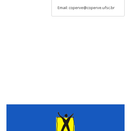
Email: coperve@coperve.ufsc.br