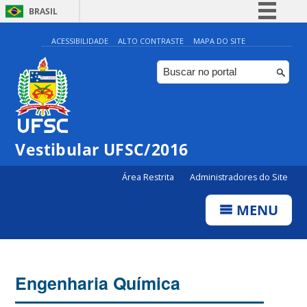
BRASIL
Simplifique!
ACESSIBILIDADE
ALTO CONTRASTE
MAPA DO SITE
Comunica BR
Participe
Acesso à informação
Legislação
Vestibular UFSC/2016
Canais
Área Restrita
Administradores do Site
MENU
Engenharia Química