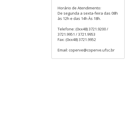
Horário de Atendimento:
De segunda a sexta-feira das 08h
às 12h e das 14h Às 18h.
Telefone: (0xx48) 3721.9200 /
3721.9951 / 3721.9953
Fax: (0xx48) 3721.9952
Email: coperve@coperve.ufsc.br