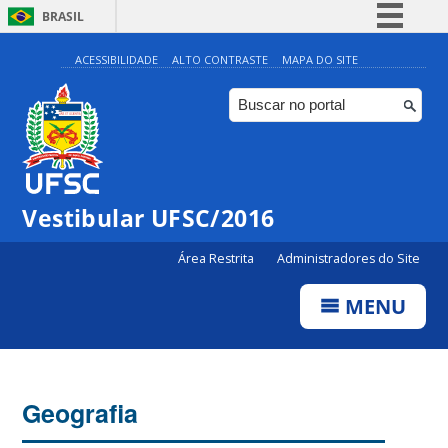
BRASIL
Simplifique!
ACESSIBILIDADE
ALTO CONTRASTE
MAPA DO SITE
Comunica BR
Participe
Acesso à informação
Legislação
Vestibular UFSC/2016
Canais
Área Restrita
Administradores do Site
MENU
Geografia