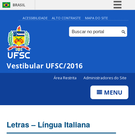
BRASIL
Simplifique!
ACESSIBILIDADE
ALTO CONTRASTE
MAPA DO SITE
Comunica BR
Participe
Acesso à informação
Legislação
Vestibular UFSC/2016
Canais
Área Restrita
Administradores do Site
MENU
Letras – Língua Italiana