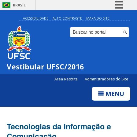
BRASIL
Simplifique!
ACESSIBILIDADE
ALTO CONTRASTE
MAPA DO SITE
Comunica BR
Participe
Acesso à informação
Legislação
Vestibular UFSC/2016
Canais
Área Restrita
Administradores do Site
MENU
Tecnologias da Informação e
Comunicação